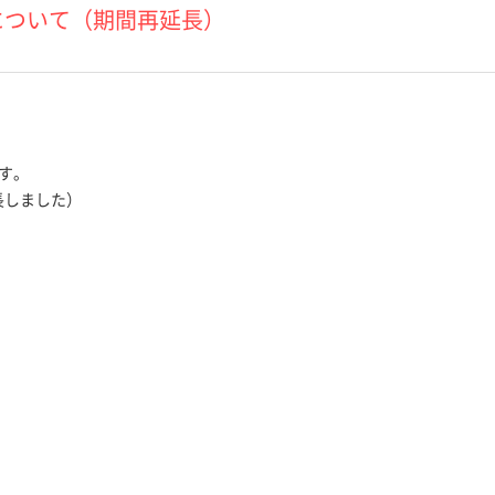
について（期間再延長）
す。
長しました）